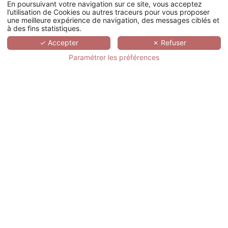
En poursuivant votre navigation sur ce site, vous acceptez
l’utilisation de Cookies ou autres traceurs pour vous proposer
une meilleure expérience de navigation, des messages ciblés et
à des fins statistiques.
✓ Accepter
✗ Refuser
Paramétrer les préférences
LE DOMAINE DE SAINT-ENDRÉOL GOLF & SPA RESORT
LAZARE NOMADE
La Motte-en-Provence
Paris
LES MANOIRS DE TOURGÉVILLE
GRAND MAGIC HÔTEL