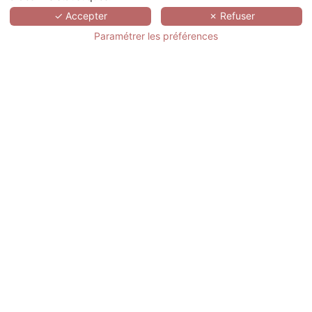
✓ Accepter
✗ Refuser
Email
Téléphone
Paramétrer les préférences
Agence
IATA
Adresse
Code postal
Ville
Pays/Province