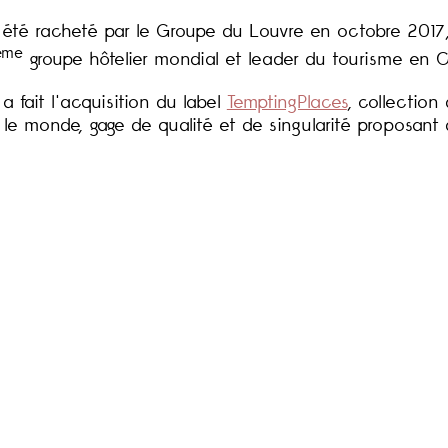
 été racheté par le Groupe du Louvre en octobre 2017,
ème
groupe hôtelier mondial et leader du tourisme en C
 fait l'acquisition du label
TemptingPlaces
, collection
le monde, gage de qualité et de singularité proposant
CHAÎNE
ôtels & Préférence
ite www.meetingpreference.com
International Hotel Guide
programme de fidélité Club Préférence