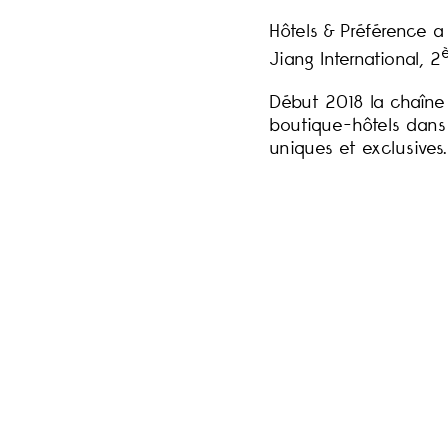
Hôtels & Préférence a
Jiang International, 2
Début 2018 la chaîne a
boutique-hôtels dans 
uniques et exclusives.
HISTOIRE DE LA 
2000 :
Lancement d'H
2001:
Lancement du s
2003 & 2004 :
Best 
2005 :
Lancement du 