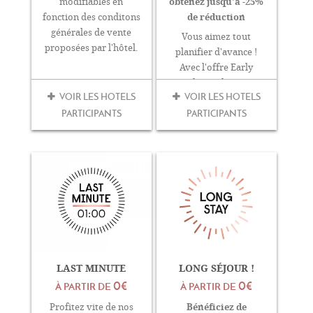
obtenez jusqu'à -25%
modifiables en
de réduction
fonction des conditons
générales de vente
Vous aimez tout
proposées par l'hôtel.
planifier d'avance !
Avec l'offre Early
Booking, plus vous
VOIR LES HOTELS
VOIR LES HOTELS
réservez tôt, moins
vous(...)
PARTICIPANTS
PARTICIPANTS
LAST MINUTE
LONG SÉJOUR !
0€
0€
À PARTIR DE
À PARTIR DE
Bénéficiez de
Profitez vite de nos