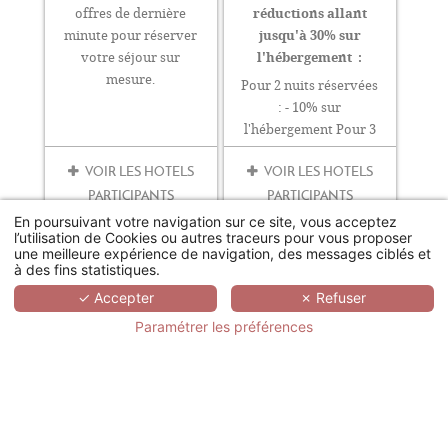
réductions allant
offres de dernière
jusqu'à 30% sur
minute pour réserver
l'hébergement :
votre séjour sur
mesure.
Pour 2 nuits réservées
: - 10% sur
l'hébergement Pour 3
nuits réservées : -
VOIR LES HOTELS
VOIR LES HOTELS
20% sur(...)
PARTICIPANTS
PARTICIPANTS
En poursuivant votre navigation sur ce site, vous acceptez
l’utilisation de Cookies ou autres traceurs pour vous proposer
une meilleure expérience de navigation, des messages ciblés et
à des fins statistiques.
✓ Accepter
✗ Refuser
Paramétrer les préférences
FORFAIT TOUS EN SUITE
FORFAIT SPA
0€
0€
À PARTIR DE
À PARTIR DE