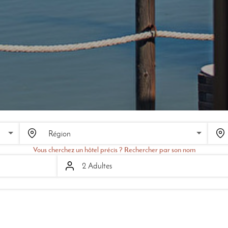
SCROLL
Vous cherchez un hôtel précis ? Rechercher par son nom
2 Adultes