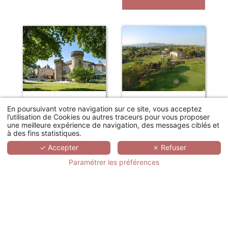
En poursuivant votre navigation sur ce site, vous acceptez
CHÂTEAU DE MASSILLAN
LE DOMAINE DE SAINT-ENDRÉOL GOLF & SPA RESORT
l’utilisation de Cookies ou autres traceurs pour vous proposer
une meilleure expérience de navigation, des messages ciblés et
Uchaux
La Motte-en-Provence
à des fins statistiques.
Journée d'étude
Journée d'étude
80€
69€
✓ Accepter
✗ Refuser
Dès
/personne
Dès
/personne
Paramétrer les préférences
DEMANDE
DEMANDE
DE DEVIS
DE DEVIS