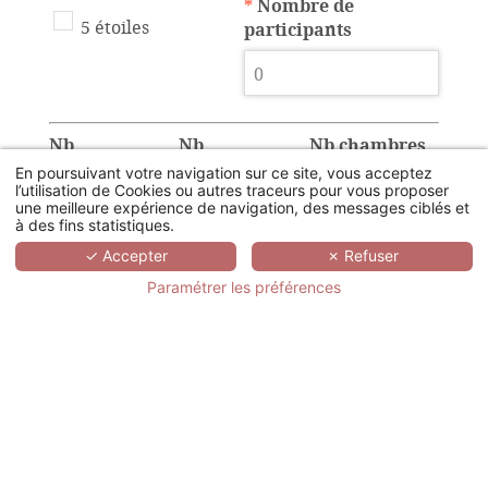
*
Nombre de
5 étoiles
participants
Nb
Nb
Nb chambres
chambres
chambres
twin
En poursuivant votre navigation sur ce site, vous acceptez
l’utilisation de Cookies ou autres traceurs pour vous proposer
simple
double
une meilleure expérience de navigation, des messages ciblés et
à des fins statistiques.
✓ Accepter
✗ Refuser
Paramétrer les préférences
Disposition de la
Nombre de salle de
salle plénière
sous-comission
U
Classe
Théatre