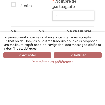
*
Nombre de
5 étoiles
participants
Nb
Nb
Nb chambres
chambres
chambres
twin
En poursuivant votre navigation sur ce site, vous acceptez
l’utilisation de Cookies ou autres traceurs pour vous proposer
simple
double
une meilleure expérience de navigation, des messages ciblés et
à des fins statistiques.
✓ Accepter
✗ Refuser
Paramétrer les préférences
Disposition de la
Nombre de salle de
salle plénière
sous-comission
U
Classe
Théatre