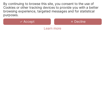
By continuing to browse this site, you consent to the use of
U
Cookies or other tracking devices to provide you with a better
browsing experience, targeted messages and for statistical
级别
purposes.
✓ Accept
✗ Decline
剧院
Learn more
卡巴莱
鸡尾酒会
您的活动过程
您的地址
*
称呼