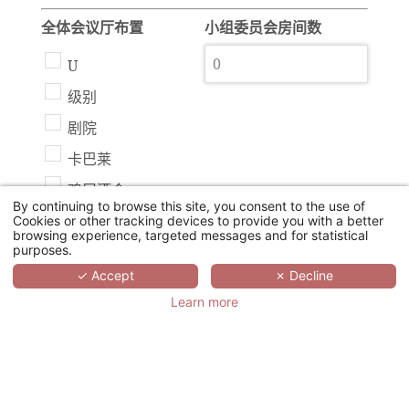
全体会议厅布置
小组委员会房间数
U
级别
剧院
卡巴莱
鸡尾酒会
By continuing to browse this site, you consent to the use of
Cookies or other tracking devices to provide you with a better
browsing experience, targeted messages and for statistical
您的活动过程
purposes.
✓ Accept
✗ Decline
Learn more