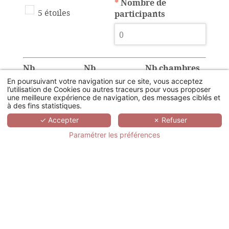
*
Nombre de
5 étoiles
participants
Nb
Nb
Nb chambres
chambres
chambres
twin
En poursuivant votre navigation sur ce site, vous acceptez
l’utilisation de Cookies ou autres traceurs pour vous proposer
simple
double
une meilleure expérience de navigation, des messages ciblés et
à des fins statistiques.
✓ Accepter
✗ Refuser
Paramétrer les préférences
Disposition de la
Nombre de salle de
salle plénière
sous-comission
U
Classe
Théatre