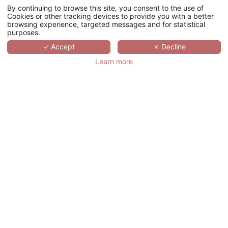
By continuing to browse this site, you consent to the use of
U
Cookies or other tracking devices to provide you with a better
browsing experience, targeted messages and for statistical
级别
purposes.
✓ Accept
✗ Decline
剧院
Learn more
卡巴莱
鸡尾酒会
您的活动过程
您的地址
*
称呼