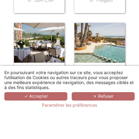
Saint-Clair
Margaux
En poursuivant votre navigation sur ce site, vous acceptez
HÔTEL PAVILLON HENRI IV
GRAND HÔTEL LES FLAMANTS ROSES - THALASSO & SPA
l’utilisation de Cookies ou autres traceurs pour vous proposer
une meilleure expérience de navigation, des messages ciblés et
Saint-Germain-en-Laye
Canet-en-Roussillon
à des fins statistiques.
✓ Accepter
✗ Refuser
Paramétrer les préférences