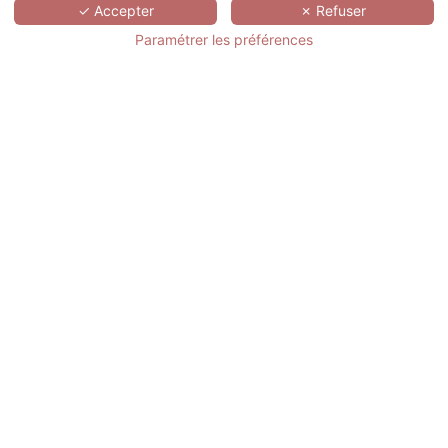
SCROLL
✓ Accepter
✗ Refuser
Paramétrer les préférences
DOMAINE DE
CICE-BLOSSAC
RESORT - SPA -
GOLF
FRANCE,
BRETAGNE,