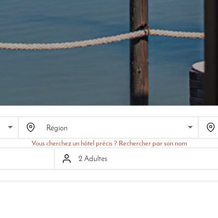
SCROLL
Vous cherchez un hôtel précis ? Rechercher par son nom
2 Adultes