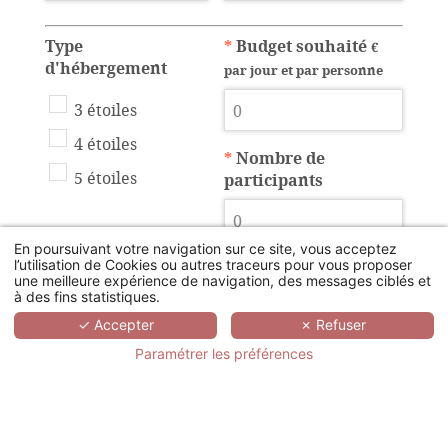
Type
*
Budget souhaité
€
d'hébergement
par jour et par personne
3 étoiles
4 étoiles
*
Nombre de
5 étoiles
participants
En poursuivant votre navigation sur ce site, vous acceptez
l’utilisation de Cookies ou autres traceurs pour vous proposer
une meilleure expérience de navigation, des messages ciblés et
Nb
Nb
Nb chambres
à des fins statistiques.
chambres
chambres
twin
✓ Accepter
✗ Refuser
simple
double
Paramétrer les préférences
Disposition de la
Nombre de salle de