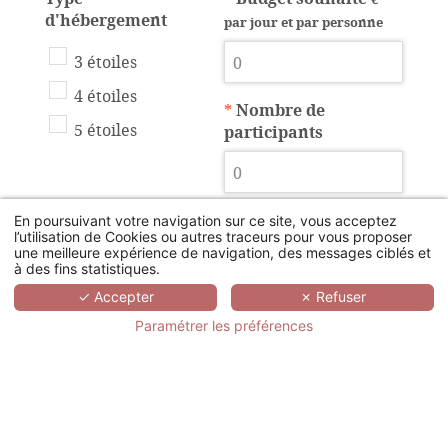
d'hébergement
par jour et par personne
3 étoiles
4 étoiles
*
Nombre de
5 étoiles
participants
En poursuivant votre navigation sur ce site, vous acceptez
Nb
Nb
Nb chambres
l’utilisation de Cookies ou autres traceurs pour vous proposer
une meilleure expérience de navigation, des messages ciblés et
chambres
chambres
twin
à des fins statistiques.
simple
double
✓ Accepter
✗ Refuser
Paramétrer les préférences
Disposition de la
Nombre de salle de
salle plénière
sous-comission