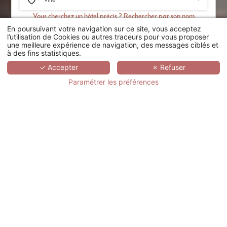
Vous cherchez un hôtel précis ? Rechercher par son nom
En poursuivant votre navigation sur ce site, vous acceptez
RECHERCHER
l’utilisation de Cookies ou autres traceurs pour vous proposer
une meilleure expérience de navigation, des messages ciblés et
à des fins statistiques.
SCROLL
✓ Accepter
✗ Refuser
Paramétrer les préférences
OKKO HOTELS
TOULON CENTRE
FRANCE,
PROVENCE-ALPES-CÔTE D'AZUR,