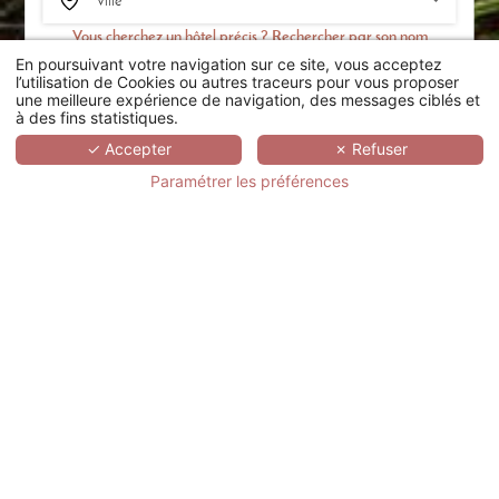
Vous cherchez un hôtel précis ? Rechercher par son nom
En poursuivant votre navigation sur ce site, vous acceptez
RECHERCHER
l’utilisation de Cookies ou autres traceurs pour vous proposer
une meilleure expérience de navigation, des messages ciblés et
à des fins statistiques.
SCROLL
✓ Accepter
✗ Refuser
Paramétrer les préférences
Cet établissement ne dispose pas de
capacité d'accueil pour organiser votre
manifestation professionnelle. Nous vous
invitons à trouver un hôtel séminaire
correspondant à vos besoins en
cliquant
ici
. Pour tout renseignements ou
demande de devis, nos experts sont
disponibles par mail
meeting@hotelspreference.com
ou