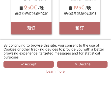
250€
193€
自
/晚
自
/晚
最优价日期 01/09/2026
最优价日期 20/04/2026
预订
预订
By continuing to browse this site, you consent to the use of
Cookies or other tracking devices to provide you with a better
browsing experience, targeted messages and for statistical
purposes.
✓ Accept
✗ Decline
Learn more
HÔTEL ATALANTE RELAIS THALASSO & SPA - WELLNESS HÔTEL
Sainte-Marie-de-Ré
217€
自
/晚
最优价日期 20/04/2026