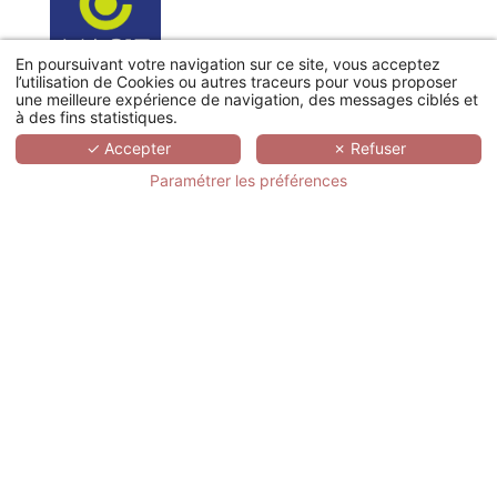
En poursuivant votre navigation sur ce site, vous acceptez
l’utilisation de Cookies ou autres traceurs pour vous proposer
une meilleure expérience de navigation, des messages ciblés et
Séminaire à l'Hôtel Atalante (Janvier 2025)
à des fins statistiques.
✓ Accepter
✗ Refuser
"Séjour parfait : chambre, salle, repas et la vue."
Paramétrer les préférences
Séminaire au Clos de Bourgogne (Juillet
2024)
"Séjour de 2 jours, avec en point d'orgue, un