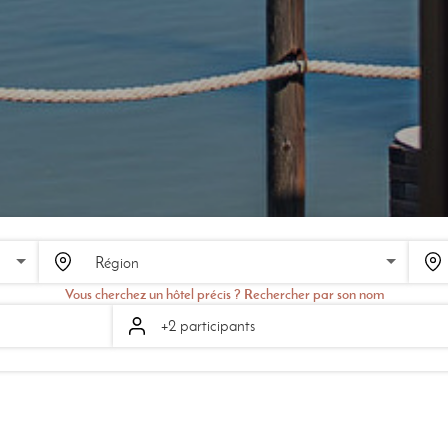
SCROLL
Vous cherchez un hôtel précis ? Rechercher par son nom
+2 participants