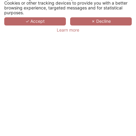
Cookies or other tracking devices to provide you with a better
级别
browsing experience, targeted messages and for statistical
purposes.
剧院
✓ Accept
✗ Decline
卡巴莱
Learn more
鸡尾酒会
您的活动过程
您的地址
*
称呼