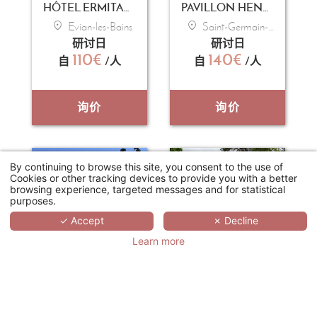
HÔTEL ERMITAGE - EVIAN RESORT
PAVILLON HENRI IV
Evian-les-Bains
Saint-Germain-en-Laye
研讨日
研讨日
110€
140€
自
/人
自
/人
询价
询价
By continuing to browse this site, you consent to the use of
Cookies or other tracking devices to provide you with a better
browsing experience, targeted messages and for statistical
purposes.
✓ Accept
✗ Decline
Learn more
HOTEL CARLTON LILLE
CHÂTEAU DE LA BOURDAISIÈRE
Lille
Montlouis-sur-Loire
研讨日
研讨日