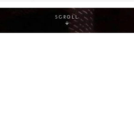
SCROLL
接待力. 请您寻找符合您需要的会议酒店
点击
. 任何信息或价格
meeting@hotelspreference.com
致电 +33 (0)1 78 94 90 50.