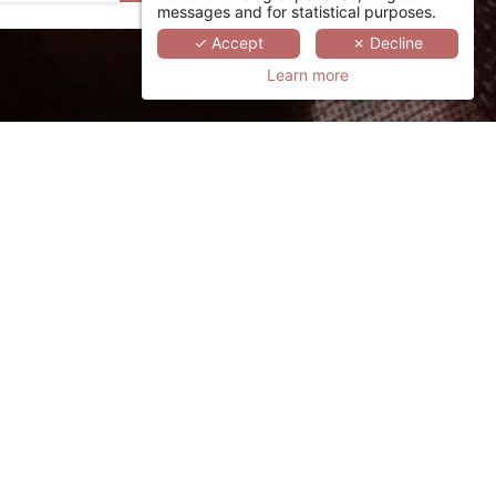
messages and for statistical purposes.
✓ Accept
✗ Decline
Learn more
咨询，请邮件联系我们的顾问