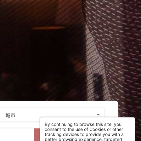
By continuing to browse this site, you
consent to the use of Cookies or other
tracking devices to provide you with a
搜索
better browsing experience, targeted