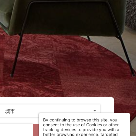
By continuing to browse this site, you
consent to the use of Cookies or other
tracking devices to provide you with a
搜索
better browsing experience, targeted