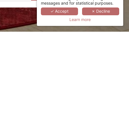
messages and for statistical purposes.
✓ Accept
✗ Decline
Learn more
咨询，请邮件联系我们的顾问