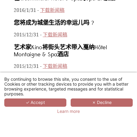
2016/1/31
-
下载新闻稿
您将成为城堡生活的幸运儿吗 ?
2015/12/31
-
下载新闻稿
艺术家Kino将街头艺术带入戛纳Hôtel
Montaigne & Spa酒店
2015/12/31
-
下载新闻稿
在树林间的奇特豪华住宿？
By continuing to browse this site, you consent to the use of
Cookies or other tracking devices to provide you with a better
browsing experience, targeted messages and for statistical
2015/12/31
-
下载新闻稿
purposes.
帕佛伦斯首家管理酒店就在格鲁吉亚 !
✓ Accept
✗ Decline
Learn more
2015/11/30
-
下载新闻稿
山间的精致珠宝盒 !