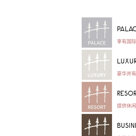
PALA
享有国
LUXU
豪华并
RESOR
提供休
BUSIN