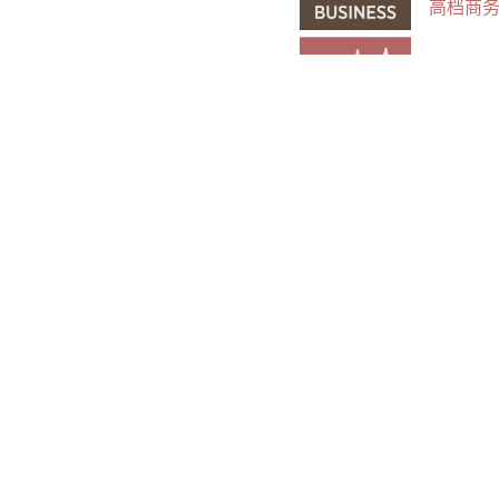
高档商
BOUT
风格独
DEME
迷人个
TEMP
世界上