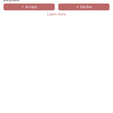
✓ Accept
✗ Decline
套房套餐
SPA套餐
Learn more
0€
0€
起
起
在低价的VIP套房犒劳自
让自己沉浸在甜蜜的泡沫
己！
中！
一次在VIP套房绝无仅有
我们的水疗室会给您轻松
的体验，这里的一切都是
的假期带来幸福和享受。
奢华的，平静的，快乐
通过专业人士的妙手，你
的...... 您的双人套餐包
会发现形式，色调和活
括： 您套房最低20％的
力...... 您的双人套餐包
折扣 贵宾室 早餐
括： 一晚双人/双床间1
查看参加酒店
查看参加酒店
晚 每人三十分钟面部护
理 温泉或运动休闲设施
免费享用* 早餐 * 根据酒
店的设施配备而定