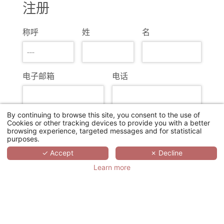
注册
称呼
姓
名
电子邮箱
电话
By continuing to browse this site, you consent to the use of
旅行社
IATA
Cookies or other tracking devices to provide you with a better
browsing experience, targeted messages and for statistical
purposes.
✓ Accept
✗ Decline
地址
Learn more
邮编
城市
国家/地区