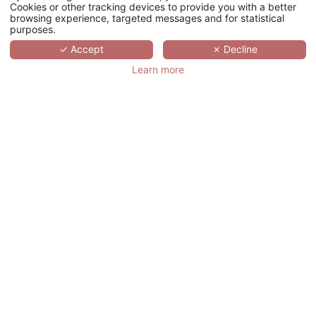
Cookies or other tracking devices to provide you with a better
级别
browsing experience, targeted messages and for statistical
purposes.
剧院
✓ Accept
✗ Decline
卡巴莱
Learn more
鸡尾酒会
您的活动过程
您的地址
*
称呼