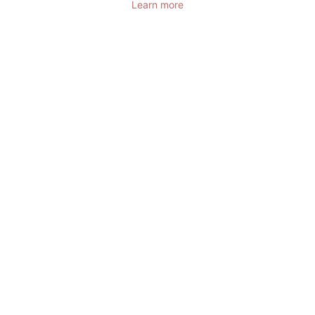
Learn more
您的活动过程
您的地址
*
称呼
*
名
*
姓
*
岗位
*
公司