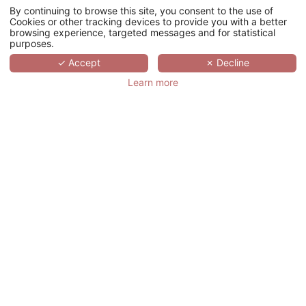
By continuing to browse this site, you consent to the use of
U
Cookies or other tracking devices to provide you with a better
browsing experience, targeted messages and for statistical
级别
purposes.
✓ Accept
✗ Decline
剧院
Learn more
卡巴莱
鸡尾酒会
您的活动过程
您的地址
*
称呼