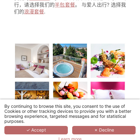
行，请选择我们的
半包套餐
。 与爱人出行? 选择我
们的
浪漫套餐
.
By continuing to browse this site, you consent to the use of
Cookies or other tracking devices to provide you with a better
browsing experience, targeted messages and for statistical
purposes.
✓ Accept
✗ Decline
Learn more