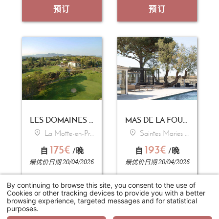
预订
预订
LES DOMAINES DE SAINT-ENDREOL GOLF & SPA RESORT
MAS DE LA FOUQUE
La Motte-en-Provence
Saintes Maries de la Mer
175€
193€
自
/晚
自
/晚
最优价日期 20/04/2026
最优价日期 20/04/2026
By continuing to browse this site, you consent to the use of
预订
预订
Cookies or other tracking devices to provide you with a better
browsing experience, targeted messages and for statistical
purposes.