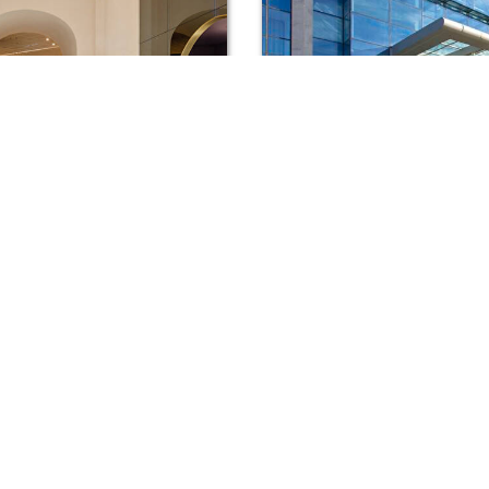
TEL NÎMES IMPERATOR
HÔTELS & PRÉFÉRENCE
Nîmes
Tbi
0€
127
/晚
自
07/08/2026
最优价日期 21/
预订
预