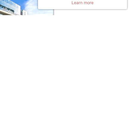
Learn more
 HUALING TBILISI
lisi
€
/晚
04/2026
订