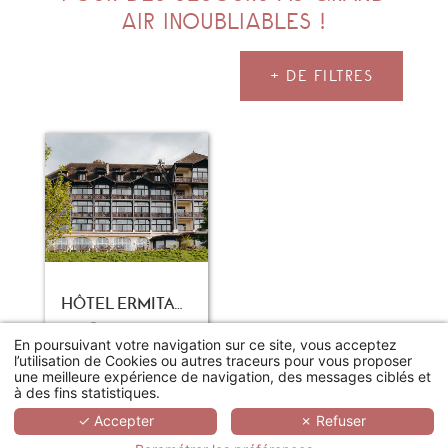
AIR INOUBLIABLES !
+ DE FILTRES
HÔTEL ERMITAGE - EVIAN RESORT
Neuvecelle
En poursuivant votre navigation sur ce site, vous acceptez
250€
l’utilisation de Cookies ou autres traceurs pour vous proposer
Dès
/nuit
une meilleure expérience de navigation, des messages ciblés et
Meilleur tarif le 01/09/2026
à des fins statistiques.
✓ Accepter
✗ Refuser
RÉSERVER