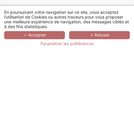
17 rue d’Orléans, 92200 Neuilly-sur-Seine
En poursuivant votre navigation sur ce site, vous acceptez
l’utilisation de Cookies ou autres traceurs pour vous proposer
Nous contacter
une meilleure expérience de navigation, des messages ciblés et
à des fins statistiques.
✓ Accepter
✗ Refuser
Paramétrer les préférences
QUI SOMMES-NOUS ?
Hôtels & Préférence
Notre équipe
Espace Presse
Code GDS IW
DÉCOUVRIR
Club Préférence
Coffrets cadeaux