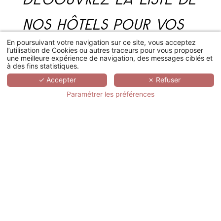
NOS HÔTELS POUR VOS
En poursuivant votre navigation sur ce site, vous acceptez
TEAM BUILDING :
l’utilisation de Cookies ou autres traceurs pour vous proposer
une meilleure expérience de navigation, des messages ciblés et
à des fins statistiques.
✓ Accepter
✗ Refuser
+ DE FILTRES
Paramétrer les préférences
HÔTEL ERMITAGE - EVIAN RESORT
GRAND HÔTEL LES FLAMANTS ROSES - THALASSO & SPA
Neuvecelle
Canet-en-Roussillon
Journée d'étude
Journée d'étude