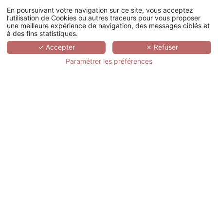
En poursuivant votre navigation sur ce site, vous acceptez
l’utilisation de Cookies ou autres traceurs pour vous proposer
HÔTEL H10 URQUINAONA PLAZA
une meilleure expérience de navigation, des messages ciblés et
à des fins statistiques.
Barcelone
Journée d'étude
✓ Accepter
✗ Refuser
68€
Dès
/personne
Paramétrer les préférences
DEMANDE
DE DEVIS