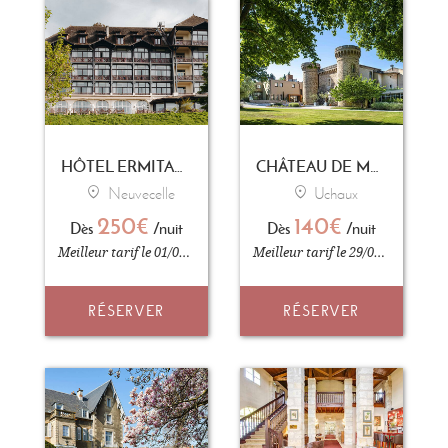
HÔTEL ERMITAGE - EVIAN RESORT
CHÂTEAU DE MASSILLAN
Neuvecelle
Uchaux
250€
140€
Dès
/nuit
Dès
/nuit
Meilleur tarif le 01/09/2026
Meilleur tarif le 29/07/2026
RÉSERVER
RÉSERVER