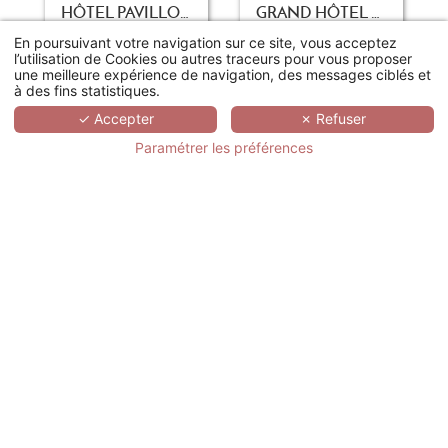
HÔTEL PAVILLON HENRI IV
GRAND HÔTEL LES FLAMANTS ROSES - THALASSO & SPA
Saint-Germain-en-Laye
Canet-en-Roussillon
En poursuivant votre navigation sur ce site, vous acceptez
l’utilisation de Cookies ou autres traceurs pour vous proposer
138€
243€
Dès
/nuit
Dès
/nuit
une meilleure expérience de navigation, des messages ciblés et
à des fins statistiques.
Meilleur tarif le 26/04/2026
Meilleur tarif le 21/04/2026
✓ Accepter
✗ Refuser
Paramétrer les préférences
RÉSERVER
RÉSERVER
LE CHÂTEAU DE LA TOUR
LE DOMAINE DE SAINT-ENDRÉOL GOLF & SPA RESORT
Gouvieux
La Motte-en-Provence
153€
175€
Dès
/nuit
Dès
/nuit