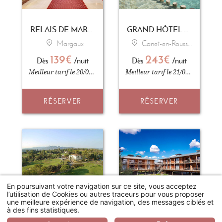
RELAIS DE MARGAUX
GRAND HÔTEL LES FLAMANTS ROSES - THALASSO & SPA
Margaux
Canet-en-Roussillon
139€
243€
Dès
/nuit
Dès
/nuit
Meilleur tarif le 20/04/2026
Meilleur tarif le 21/04/2026
RÉSERVER
RÉSERVER
En poursuivant votre navigation sur ce site, vous acceptez
l’utilisation de Cookies ou autres traceurs pour vous proposer
une meilleure expérience de navigation, des messages ciblés et
à des fins statistiques.
LE DOMAINE DE SAINT-ENDRÉOL GOLF & SPA RESORT
DOMAINE DE CICE-BLOSSAC RESORT - SPA - GOLF