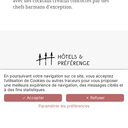
avec des cocktails créatifs concoctés par des
chefs barmans d'exception.
En poursuivant votre navigation sur ce site, vous acceptez
l’utilisation de Cookies ou autres traceurs pour vous proposer
une meilleure expérience de navigation, des messages ciblés et
à des fins statistiques.
✓ Accepter
✗ Refuser
Paramétrer les préférences
+33 (0)1 78 94 90 40
17 rue d’Orléans, 92200 Neuilly-sur-Seine
Nous contacter