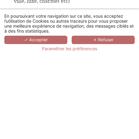
ville, luxe, charmet etc)
4
Déterminer le lieu
: chaque manifestation
En poursuivant votre navigation sur ce site, vous acceptez
est unique et requiert un lieu 100% adapté à
l’utilisation de Cookies ou autres traceurs pour vous proposer
une meilleure expérience de navigation, des messages ciblés et
vos besoins (espaces, restauration, style,
à des fins statistiques.
équipement...)
✓ Accepter
✗ Refuser
5
Programmer un incentive
: des activités
Paramétrer les préférences
ludiques renforceront l'esprit d'équipe de vos
collaborateurs. Une animation réussie c'est un
souvenir durable et positif.
Notre
équipe d’experts vous
accompagne
afin de créer votre évènement
professionnel idéal,
100% sur-mesure
, parmi
notre sélection d’
hôtels d’exception
.