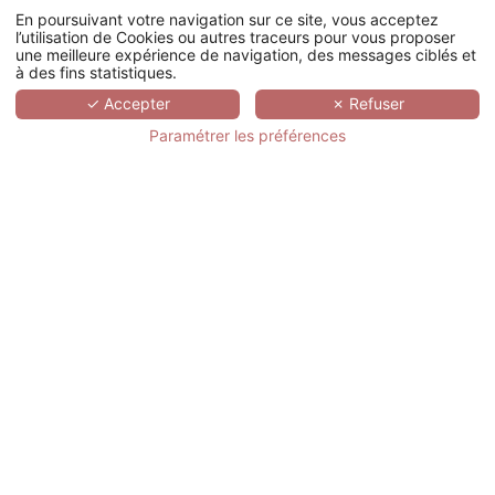
En poursuivant votre navigation sur ce site, vous acceptez
l’utilisation de Cookies ou autres traceurs pour vous proposer
une meilleure expérience de navigation, des messages ciblés et
à des fins statistiques.
✓ Accepter
✗ Refuser
Paramétrer les préférences
+33 (0)1 78 94 90 40
17 rue d’Orléans, 92200 Neuilly-sur-Seine
Nous contacter
QUI SOMMES-NOUS ?