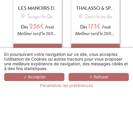
LES MANOIRS DE TOURGÉVILLE
THALASSO & SPA MARIN PRÉVITHAL HÔTEL DE LA BAIE
Tourgeville-Deauville
Donville-les-Bains
236€
173€
Dès
/nuit
Dès
/nuit
Meilleur tarif le 20/04/2026
Meilleur tarif le 20/04/2026
RÉSERVER
RÉSERVER
En poursuivant votre navigation sur ce site, vous acceptez
l’utilisation de Cookies ou autres traceurs pour vous proposer
une meilleure expérience de navigation, des messages ciblés et
à des fins statistiques.
✓ Accepter
✗ Refuser
Paramétrer les préférences