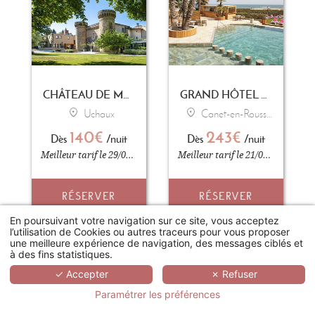
CHÂTEAU DE MASSILLAN
GRAND HÔTEL LES FLAMANTS ROSES - THALASSO & SPA
Uchaux
Canet-en-Roussillon
140€
243€
Dès
/nuit
Dès
/nuit
Meilleur tarif le 29/07/2026
Meilleur tarif le 21/04/2026
RÉSERVER
RÉSERVER
En poursuivant votre navigation sur ce site, vous acceptez
l’utilisation de Cookies ou autres traceurs pour vous proposer
une meilleure expérience de navigation, des messages ciblés et
à des fins statistiques.
✓ Accepter
✗ Refuser
Paramétrer les préférences