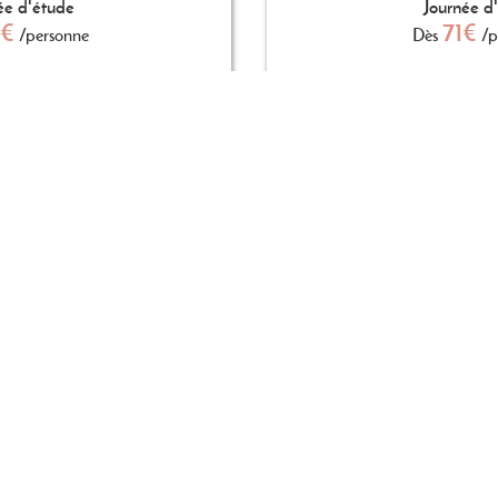
ée d'étude
Journée d
5€
71€
/personne
Dès
/p
E DE DEVIS
DEMANDE D