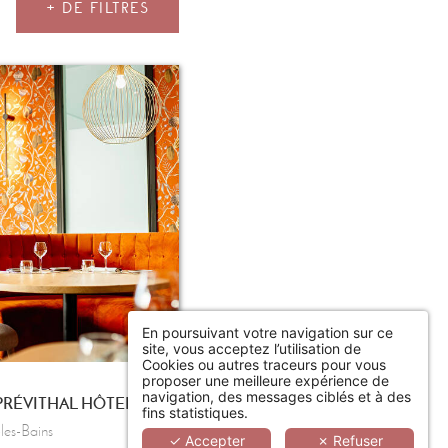
+ DE FILTRES
En poursuivant votre navigation sur ce
site, vous acceptez l’utilisation de
Cookies ou autres traceurs pour vous
proposer une meilleure expérience de
navigation, des messages ciblés et à des
THALASSO & SPA MARIN PRÉVITHAL HÔTEL DE LA BAIE
fins statistiques.
les-Bains
✓ Accepter
✗ Refuser