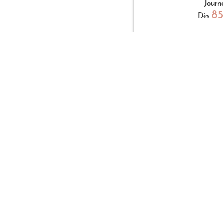
Journ
8
Dès
DEMAND