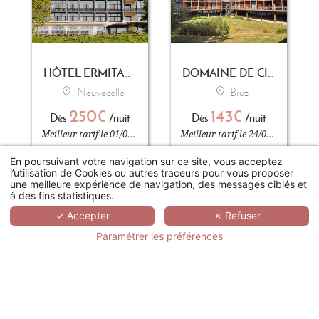
HÔTEL ERMITAGE - EVIAN RESORT
DOMAINE DE CICE-BLOSSAC RESORT - SPA - GOLF
Neuvecelle
Bruz
250€
143€
Dès
/nuit
Dès
/nuit
Meilleur tarif le 01/09/2026
Meilleur tarif le 24/04/2026
En poursuivant votre navigation sur ce site, vous acceptez
l’utilisation de Cookies ou autres traceurs pour vous proposer
RÉSERVER
RÉSERVER
une meilleure expérience de navigation, des messages ciblés et
à des fins statistiques.
✓ Accepter
✗ Refuser
Paramétrer les préférences